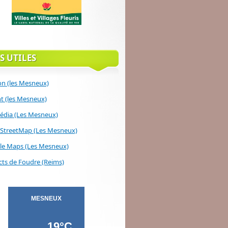
S UTILES
on (les Mesneux)
 (les Mesneux)
édia (Les Mesneux)
StreetMap (Les Mesneux)
le Maps (Les Mesneux)
ts de Foudre (Reims)