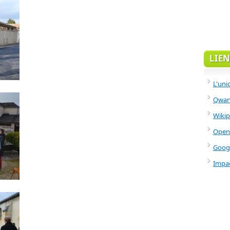
LIEN
L'uni
Qwant
Wikip
Open
Goog
Impac