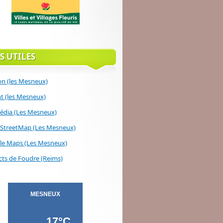
S UTILES
on (les Mesneux)
 (les Mesneux)
édia (Les Mesneux)
StreetMap (Les Mesneux)
le Maps (Les Mesneux)
ts de Foudre (Reims)