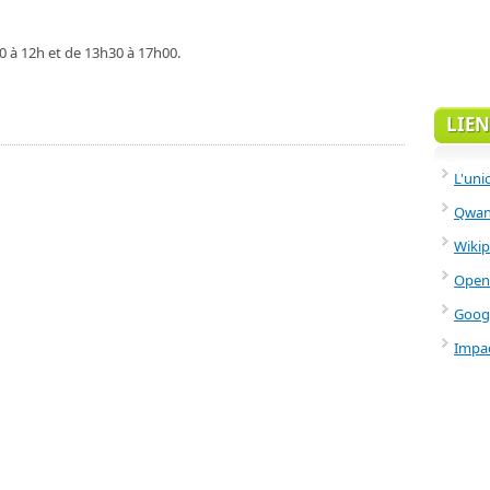
0 à 12h et de 13h30 à 17h00.
LIEN
L'uni
Qwant
Wikip
Open
Goog
Impac