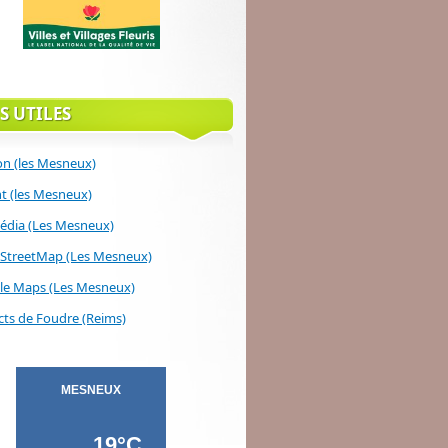
S UTILES
on (les Mesneux)
 (les Mesneux)
édia (Les Mesneux)
StreetMap (Les Mesneux)
le Maps (Les Mesneux)
ts de Foudre (Reims)