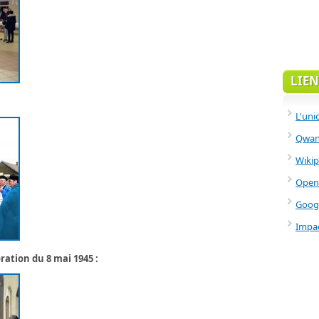
LIEN
L'uni
Qwant
Wikip
Open
Goog
Impac
tion du 8 mai 1945 :